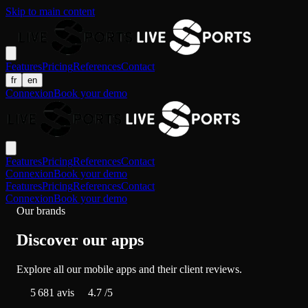
Skip to main content
Features
Pricing
References
Contact
fr
en
Connexion
Book your demo
Features
Pricing
References
Contact
Connexion
Book your demo
Features
Pricing
References
Contact
Connexion
Book your demo
Our brands
Discover our apps
Explore all our mobile apps and their client reviews.
5 681
avis
4.7
/5