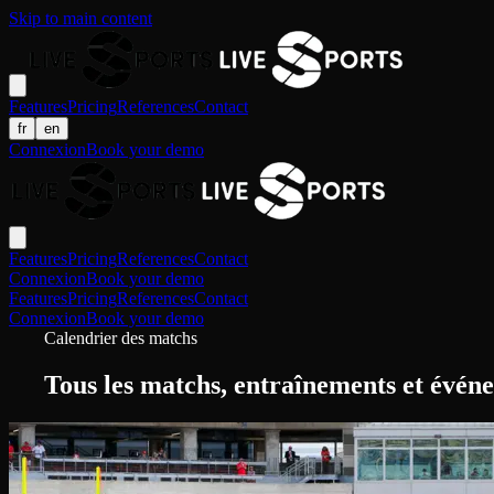
Skip to main content
Features
Pricing
References
Contact
fr
en
Connexion
Book your demo
Features
Pricing
References
Contact
Connexion
Book your demo
Features
Pricing
References
Contact
Connexion
Book your demo
Calendrier des matchs
Tous les matchs, entraînements et évén