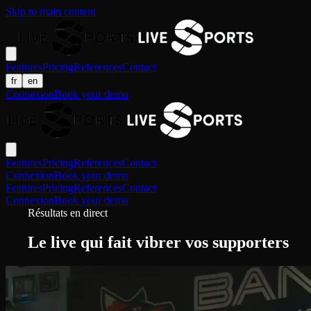
Skip to main content
Features
Pricing
References
Contact
fr
en
Connexion
Book your demo
Features
Pricing
References
Contact
Connexion
Book your demo
Features
Pricing
References
Contact
Connexion
Book your demo
Résultats en direct
Le live qui fait vibrer vos supporters