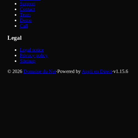
Support
Contact
Team
Demo
Call
Legal
Legal notice
Privacy policy
Sitemap
©
2026
Domaine du Net
·
Powered by
Appli en Direct
·
v
1.15.6