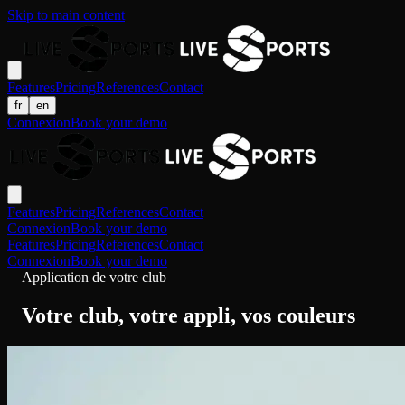
Skip to main content
Features
Pricing
References
Contact
fr
en
Connexion
Book your demo
Features
Pricing
References
Contact
Connexion
Book your demo
Features
Pricing
References
Contact
Connexion
Book your demo
Application de votre club
Votre club, votre appli, vos couleurs