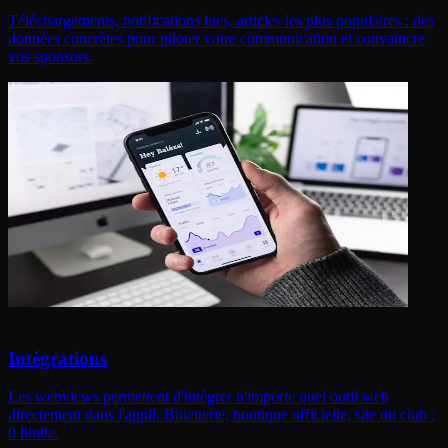
Téléchargements, notifications lues, articles les plus populaires : des
données concrètes pour piloter votre communication et convaincre
vos sponsors.
Intégrations
Les webviews permettent d'intégrer n'importe quel outil web
directement dans l'appli. Billetterie, boutique officielle, site du club :
0 limite.