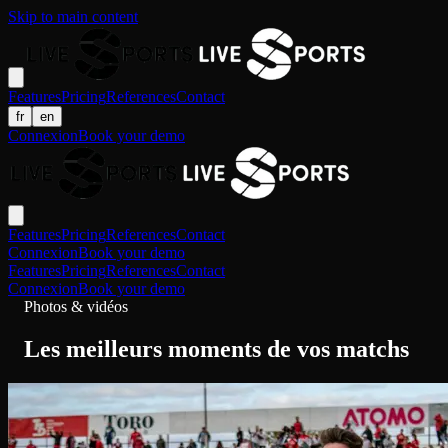
Skip to main content
Features
Pricing
References
Contact
fr
en
Connexion
Book your demo
Features
Pricing
References
Contact
Connexion
Book your demo
Features
Pricing
References
Contact
Connexion
Book your demo
Photos & vidéos
Les meilleurs moments de vos matchs