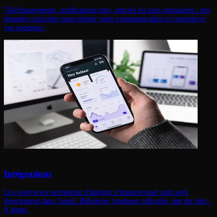
Téléchargements, notifications lues, articles les plus populaires : des
données concrètes pour piloter votre communication et convaincre
vos sponsors.
Intégrations
Les webviews permettent d'intégrer n'importe quel outil web
directement dans l'appli. Billetterie, boutique officielle, site du club :
0 limite.