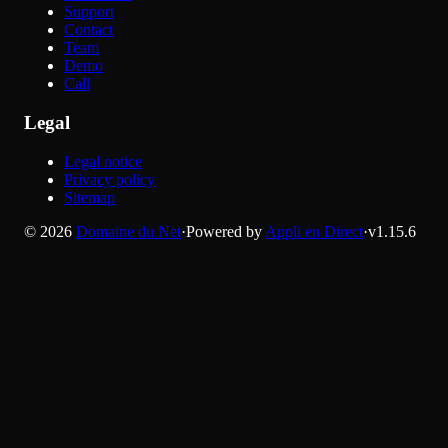
Support
Contact
Team
Demo
Call
Legal
Legal notice
Privacy policy
Sitemap
©
2026
Domaine du Net
·
Powered by
Appli en Direct
·
v
1.15.6