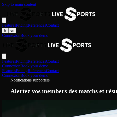
Skip to main content
Features
Pricing
References
Contact
fr
en
Connexion
Book your demo
Features
Pricing
References
Contact
Connexion
Book your demo
Features
Pricing
References
Contact
Connexion
Book your demo
Notifications supporters
Alertez vos members des matchs et résu