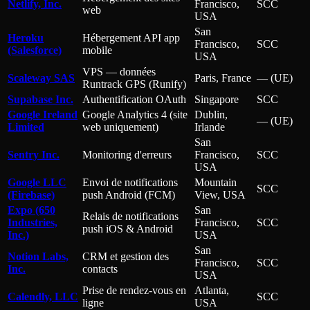
Netlify, Inc.
Francisco,
SCC
web
USA
San
Heroku
Hébergement API app
Francisco,
SCC
(Salesforce)
mobile
USA
VPS — données
Scaleway SAS
Paris, France
— (UE)
Runtrack GPS (Runify)
Supabase Inc.
Authentification OAuth
Singapore
SCC
Google Ireland
Google Analytics 4 (site
Dublin,
— (UE)
Limited
web uniquement)
Irlande
San
Sentry Inc.
Monitoring d'erreurs
Francisco,
SCC
USA
Google LLC
Envoi de notifications
Mountain
SCC
(Firebase)
push Android (FCM)
View, USA
Expo (650
San
Relais de notifications
Industries,
Francisco,
SCC
push iOS & Android
Inc.)
USA
San
Notion Labs,
CRM et gestion des
Francisco,
SCC
Inc.
contacts
USA
Prise de rendez-vous en
Atlanta,
Calendly, LLC
SCC
ligne
USA