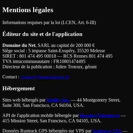
Mentions légales
Informations requises par la loi (LCEN, Art. 6-III)
Éditeur du site et de l'application
Domaine du Net
, SARL au capital de 200
000
€
Siège social
: 5 impasse Saint-Exupéry, 35520 Melesse
SIRET
: 801 474 495 00018 — RCS Rennes 801 474 495
TVA intracommunautaire
: FR10801474495
Directeur de la publication
: Julien Trotoux, gérant
Contact
:
contact@domainedunet.fr
Hébergement
Sites web hébergés par
Netlify, Inc.
— 44 Montgomery Street,
Suite 300, San Francisco, CA 94104, USA.
API de l'application mobile hébergée par
Heroku (Salesforce)
—
415 Mission Street, San Francisco, CA 94105, USA.
Données Runtrack GPS hébergées sur VPS par
Scaleway SAS
—