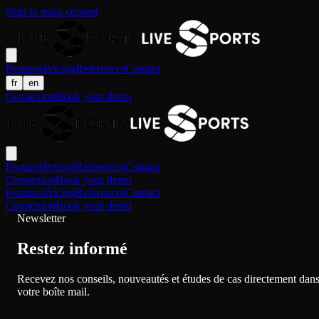
Skip to main content
Features
Pricing
References
Contact
fr
en
Connexion
Book your demo
Features
Pricing
References
Contact
Connexion
Book your demo
Features
Pricing
References
Contact
Connexion
Book your demo
Newsletter
Restez informé
Recevez nos conseils, nouveautés et études de cas directement dan
votre boîte mail.