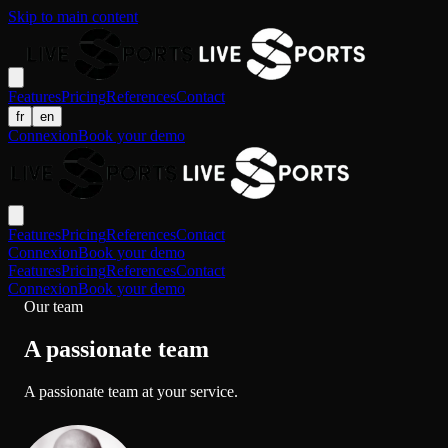
Skip to main content
Features
Pricing
References
Contact
fr
en
Connexion
Book your demo
Features
Pricing
References
Contact
Connexion
Book your demo
Features
Pricing
References
Contact
Connexion
Book your demo
Our team
A passionate team
A passionate team at your service.