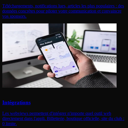
Téléchargements, notifications lues, articles les plus populaires : des
données concrètes pour piloter votre communication et convaincre
vos sponsors.
Intégrations
Les webviews permettent d'intégrer n'importe quel outil web
directement dans l'appli. Billetterie, boutique officielle, site du club :
0 limite.