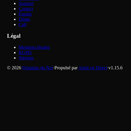
Support
Contact
Équipe
Démo
Call
Légal
Mentions légales
RGPD
Sitemap
©
2026
Domaine du Net
·
Propulsé par
Appli en Direct
·
v
1.15.6