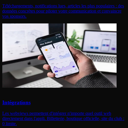
Téléchargements, notifications lues, articles les plus populaires : des
données concrètes pour piloter votre communication et convaincre
vos sponsors.
Intégrations
Les webviews permettent d'intégrer n'importe quel outil web
directement dans l'appli. Billetterie, boutique officielle, site du club :
0 limite.