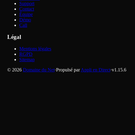
Support
Contact
Équipe
Démo
Call
Légal
Mentions légales
RGPD
Sitemap
©
2026
Domaine du Net
·
Propulsé par
Appli en Direct
·
v
1.15.6