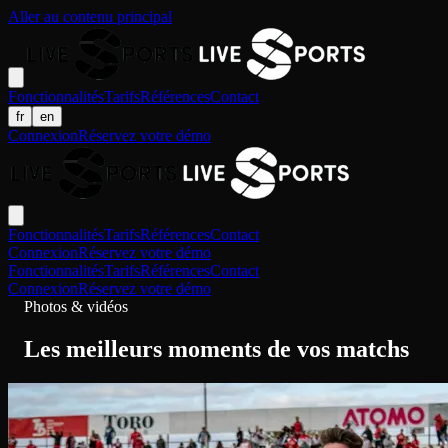
Aller au contenu principal
Fonctionnalités
Tarifs
Références
Contact
fr
en
Connexion
Réservez votre démo
Fonctionnalités
Tarifs
Références
Contact
Connexion
Réservez votre démo
Fonctionnalités
Tarifs
Références
Contact
Connexion
Réservez votre démo
Photos & vidéos
Les meilleurs moments de vos matchs